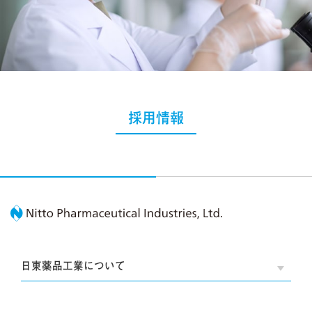
採用情報
Nitto Pharmaceutic
日東薬品工業について
OPE