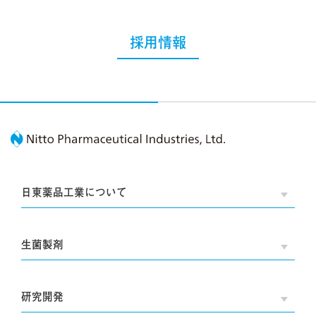
採用情報
Nitto Pharmaceutic
日東薬品工業について
OPE
生菌製剤
OPE
研究開発
OPE