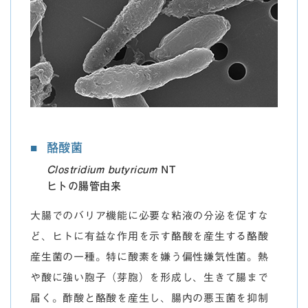
酪酸菌
Clostridium butyricum
NT
ヒトの腸管由来
大腸でのバリア機能に必要な粘液の分泌を促すな
ど、ヒトに有益な作用を示す酪酸を産生する酪酸
産生菌の一種。特に酸素を嫌う偏性嫌気性菌。熱
や酸に強い胞子（芽胞）を形成し、生きて腸まで
届く。酢酸と酪酸を産生し、腸内の悪玉菌を抑制