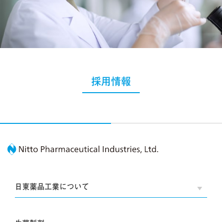
採用情報
Nitto Pharmaceutic
日東薬品工業について
OPE