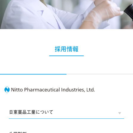
採用情報
Nitto Pharmaceutic
日東薬品工業について
OPE