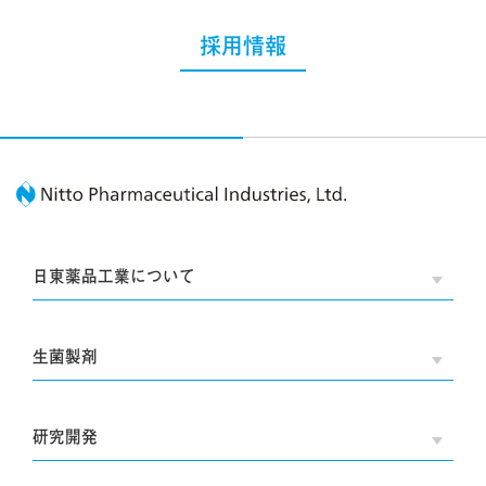
採用情報
Nitto Pharmaceutic
日東薬品工業について
OPE
生菌製剤
OPE
研究開発
OPE