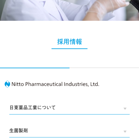
採用情報
Nitto Pharmaceutic
日東薬品工業について
OPE
生菌製剤
OPE