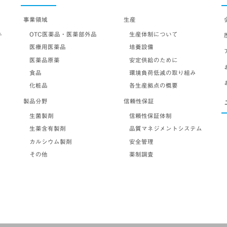
事業領域
生産
OTC医薬品・医薬部外品
生産体制について
テ
医療用医薬品
培養設備
医薬品原薬
安定供給のために
食品
環境負荷低減の取り組み
化粧品
各生産拠点の概要
製品分野
信頼性保証
生菌製剤
信頼性保証体制
生薬含有製剤
品質マネジメントシステム
カルシウム製剤
安全管理
その他
薬制調査