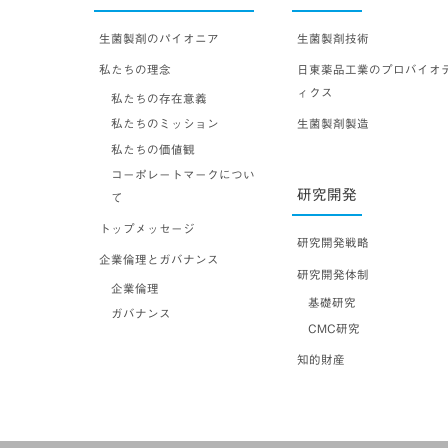
生菌製剤のパイオニア
生菌製剤技術
私たちの理念
日東薬品工業のプロバイオ
ィクス
私たちの存在意義
私たちのミッション
生菌製剤製造
私たちの価値観
コーポレートマークについ
研究開発
て
トップメッセージ
研究開発戦略
企業倫理とガバナンス
研究開発体制
企業倫理
基礎研究
ガバナンス
CMC研究
知的財産