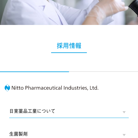
採用情報
Nitto Pharmaceutic
日東薬品工業について
OPE
生菌製剤
OPE