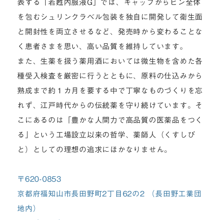
表する「若甦内服液G」では、キャップからビン全体
を包むシュリンクラベル包装を独自に開発して衛生面
と開封性を両立させるなど、発売時から変わることな
く患者さまを思い、高い品質を維持しています。
また、生薬を扱う薬用酒においては微生物を含めた各
種受入検査を厳密に行うとともに、原料の仕込みから
熟成まで約１カ月を要する中で丁寧なものづくりを忘
れず、江戸時代からの伝統薬を守り続けています。そ
こにあるのは「豊かな人間力で高品質の医薬品をつく
る」という工場設立以来の哲学、薬師人（くすしび
と）としての理想の追求にほかなりません。
〒620-0853
京都府福知山市長田野町2丁目62の2 （長田野工業団
地内）