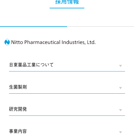
採用情報
Nitto Pharmaceutic
日東薬品工業について
OPE
生菌製剤
OPE
研究開発
OPE
事業内容
OPE