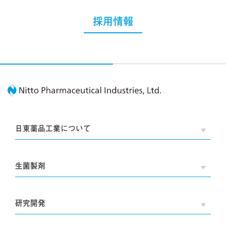
採用情報
Nitto Pharmaceutic
日東薬品工業について
OPE
生菌製剤
OPE
研究開発
OPE