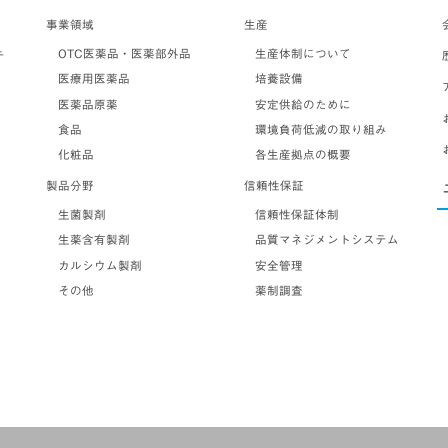
事業領域
生産
OTC医薬品・医薬部外品
生産体制について
テ
医療用医薬品
培養設備
医薬品原薬
安定供給のために
食品
環境負荷低減の取り組み
化粧品
各生産拠点の概要
製品分野
信頼性保証
生菌製剤
信頼性保証体制
生薬含有製剤
品質マネジメントシステム
カルシウム製剤
安全管理
その他
薬制調査