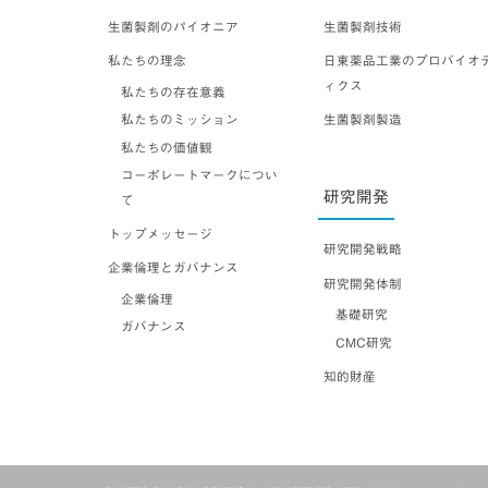
生菌製剤のパイオニア
生菌製剤技術
私たちの理念
日東薬品工業のプロバイオ
ィクス
私たちの存在意義
私たちのミッション
生菌製剤製造
私たちの価値観
コーポレートマークについ
研究開発
て
トップメッセージ
研究開発戦略
企業倫理とガバナンス
研究開発体制
企業倫理
基礎研究
ガバナンス
CMC研究
知的財産