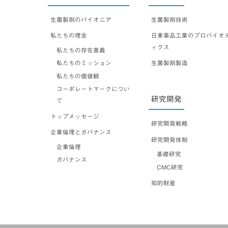
生菌製剤のパイオニア
生菌製剤技術
私たちの理念
日東薬品工業のプロバイオ
ィクス
私たちの存在意義
私たちのミッション
生菌製剤製造
私たちの価値観
コーポレートマークについ
研究開発
て
トップメッセージ
研究開発戦略
企業倫理とガバナンス
研究開発体制
企業倫理
基礎研究
ガバナンス
CMC研究
知的財産