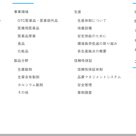
事業領域
生産
OTC医薬品・医薬部外品
生産体制について
テ
医療用医薬品
培養設備
医薬品原薬
安定供給のために
食品
環境負荷低減の取り組み
化粧品
各生産拠点の概要
製品分野
信頼性保証
生菌製剤
信頼性保証体制
生薬含有製剤
品質マネジメントシステム
カルシウム製剤
安全管理
その他
薬制調査