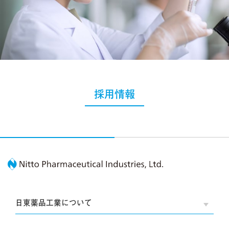
採用情報
Nitto Pharmaceutic
日東薬品工業について
OPE