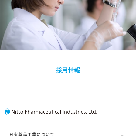
採用情報
Nitto Pharmaceutic
日東薬品工業について
OPE