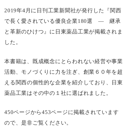
2019
年
4
月に日刊工業新聞社が発行した『関西
で長く愛されている優良企業
180
選
―
継承
と革新のひけつ』に日東薬品工業が掲載されま
した。
本書籍は、既成概念にとらわれない経営や事業
活動、モノづくりに力を注ぎ、創業６０年を超
える関西の個性的な企業を紹介しており、日東
薬品工業はその中の１社に選ばれました。
450
ページから
453
ページに掲載されています
ので、是非ご覧ください。