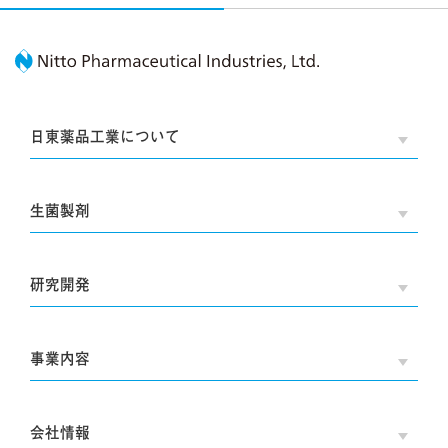
Nitto Pharmaceutic
日東薬品工業について
OPE
生菌製剤
OPE
研究開発
OPE
事業内容
OPE
会社情報
OPE