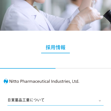
採用情報
Nitto Pharmaceutic
日東薬品工業について
OPE