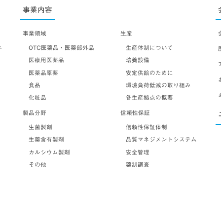
事業内容
事業領域
生産
OTC医薬品・医薬部外品
生産体制について
テ
医療用医薬品
培養設備
医薬品原薬
安定供給のために
食品
環境負荷低減の取り組み
化粧品
各生産拠点の概要
製品分野
信頼性保証
生菌製剤
信頼性保証体制
生薬含有製剤
品質マネジメントシステム
カルシウム製剤
安全管理
その他
薬制調査