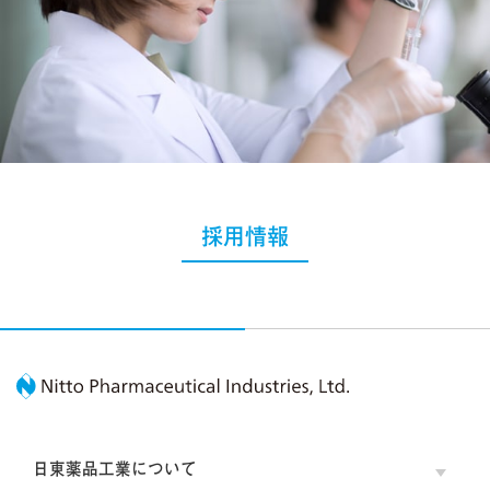
採用情報
Nitto Pharmaceutic
日東薬品工業について
OPE