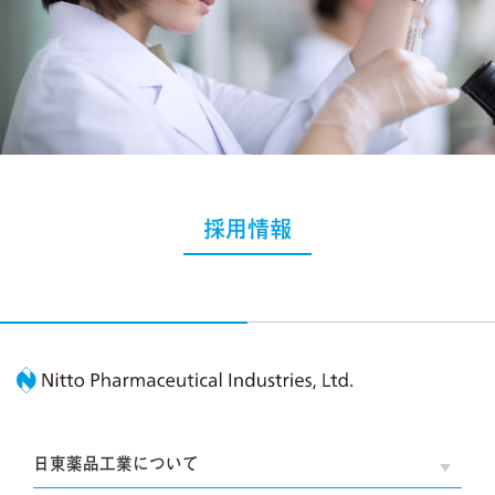
採用情報
Nitto Pharmaceutic
日東薬品工業について
OPE