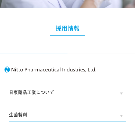
採用情報
Nitto Pharmaceutic
日東薬品工業について
OPE
生菌製剤
OPE