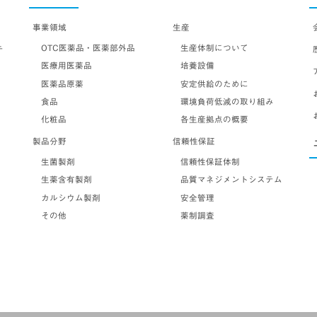
事業領域
生産
OTC医薬品・医薬部外品
生産体制について
テ
医療用医薬品
培養設備
医薬品原薬
安定供給のために
食品
環境負荷低減の取り組み
化粧品
各生産拠点の概要
製品分野
信頼性保証
生菌製剤
信頼性保証体制
生薬含有製剤
品質マネジメントシステム
カルシウム製剤
安全管理
その他
薬制調査