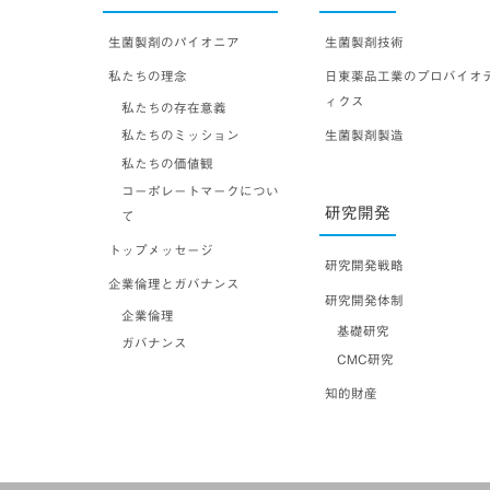
生菌製剤のパイオニア
生菌製剤技術
私たちの理念
日東薬品工業のプロバイオ
ィクス
私たちの存在意義
私たちのミッション
生菌製剤製造
私たちの価値観
コーポレートマークについ
研究開発
て
トップメッセージ
研究開発戦略
企業倫理とガバナンス
研究開発体制
企業倫理
基礎研究
ガバナンス
CMC研究
知的財産