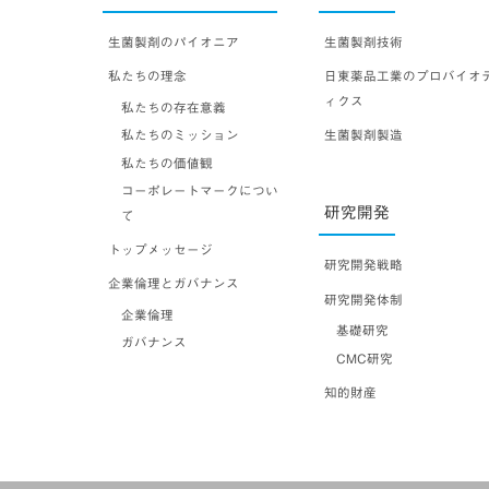
生菌製剤のパイオニア
生菌製剤技術
私たちの理念
日東薬品工業のプロバイオ
ィクス
私たちの存在意義
私たちのミッション
生菌製剤製造
私たちの価値観
コーポレートマークについ
研究開発
て
トップメッセージ
研究開発戦略
企業倫理とガバナンス
研究開発体制
企業倫理
基礎研究
ガバナンス
CMC研究
知的財産