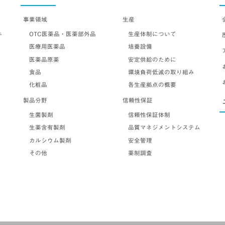
事業領域
生産
OTC医薬品・医薬部外品
生産体制について
テ
医療用医薬品
培養設備
医薬品原薬
安定供給のために
食品
環境負荷低減の取り組み
化粧品
各生産拠点の概要
製品分野
信頼性保証
生菌製剤
信頼性保証体制
生薬含有製剤
品質マネジメントシステム
カルシウム製剤
安全管理
その他
薬制調査