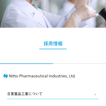
採用情報
Nitto Pharmaceutic
日東薬品工業について
OPE