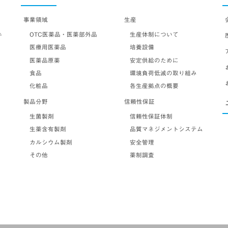
事業領域
生産
OTC医薬品・医薬部外品
生産体制について
テ
医療用医薬品
培養設備
医薬品原薬
安定供給のために
食品
環境負荷低減の取り組み
化粧品
各生産拠点の概要
製品分野
信頼性保証
生菌製剤
信頼性保証体制
生薬含有製剤
品質マネジメントシステム
カルシウム製剤
安全管理
その他
薬制調査