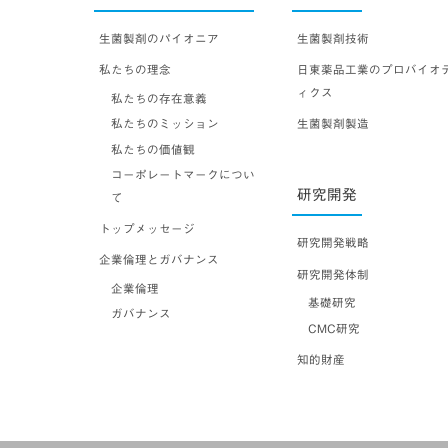
生菌製剤のパイオニア
生菌製剤技術
私たちの理念
日東薬品工業のプロバイオ
ィクス
私たちの存在意義
私たちのミッション
生菌製剤製造
私たちの価値観
コーポレートマークについ
研究開発
て
トップメッセージ
研究開発戦略
企業倫理とガバナンス
研究開発体制
企業倫理
基礎研究
ガバナンス
CMC研究
知的財産