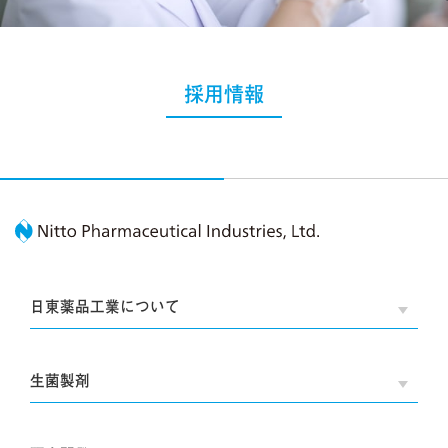
採用情報
Nitto Pharmaceutic
日東薬品工業について
OPE
生菌製剤
OPE