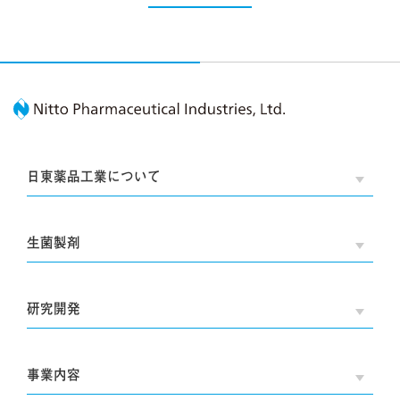
Nitto Pharmaceutic
日東薬品工業について
OPE
生菌製剤
OPE
研究開発
OPE
事業内容
OPE